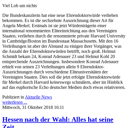
Viel Lob um nichts
Die Bundeskanzlerin hat eine neue Ehrendoktorwürde verliehen
bekommen. Es ist die sechzehnte Auszeichnung dieser Art für
Angela Merkel. Erstmals ist sie jetzt Würdenträgerin einer
international renommierten Eliteeinrichtung aus den Vereinigten
Staaten, verliehen durch die renommierte private Harvard University
in Cambridge/Boston im Bundesstaat Massachusetts. Mit den 16
Verleihungen ist aber der Abstand zu einigen ihrer Vorgänger, was
die Anzahl der Ehrendoktorwürden betrifft, noch groß. Helmut
Schmidt bekam 24, Konrad Adenauer 23 und Helmut Kohl 20
entsprechende Auszeichnungen. Insbesondere Konrad Adenauer
erhielt von seinen 23 Verleihungen allein 9 Ehrendoktor-
Auszeichnungen durch verschiedene Eliteuniversitäten der
Vereinigten Staaten. Dies soll die jetzt erfolgte Ehrendoktorwürde
für Merkel durch Harvard keineswegs schmälern, aber im Hinblick
auf das euphorische Echo deutscher Medien doch etwas relativieren.
Publiziert in
Aktuelle News
weiterlesen ...
Mittwoch, 31 Oktober 2018 16:11
Hessen nach der Wahl: Alles hat seine
Zeit