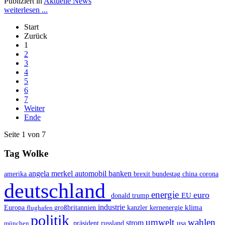
Publiziert in
Aktuelle News
weiterlesen ...
Start
Zurück
1
2
3
4
5
6
7
Weiter
Ende
Seite 1 von 7
Tag Wolke
automobil
angela merkel
banken
amerika
china
brexit
bundestag
corona
deutschland
energie
euro
EU
donald trump
industrie
Europa
klima
flughafen
großbritannien
kanzler
kernenergie
politik
umwelt
wahlen
strom
präsident
russland
münchen
usa