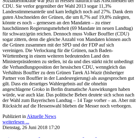
Sozialdemokratie war jetzt in Hessen natürlich das Abschneiden der
CDU. Sie verlor gegenüber der Wahl 2013 sogar 11,3%
Landesstimmenanteile und kam lediglich noch auf 27%. Dank dem
guten Abschneiden der Grünen, die um 8,7% auf 19,8% zulegten,
könnte es noch – gemessen an den Mandaten – zu einer
hauchdünnen Regierungsmehrheit (69 Mandate im neuen Landtag)
für schwarz/grün reichen. Dennoch muss Volker Bouffier (CDU)
sogar zittern, denn die gleiche Anzahl von Mandaten können auch
die Grünen zusammen mit der SPD und der FDP auf sich
vereinigen. Die Verlockung für die Grünen, nach Baden-
Württemberg in einem weiteren bedeutenden Land den
Ministerpräsidenten zu stellen, ist da und dies stärkt nicht unbedingt
die Verhandlungsposition der hessischen CDU, wenngleich das
Verhältnis Bouffier zu dem Grünen Tarek Al-Wazir (bisheriger
Partner von Bouffier in der Landesregierung) als ausgesprochen gut
gilt. Dass ein derartiges Wahlergebnis auf die ohnehin
angeschlagene Groko in Berlin dramatische Auswirkungen haben
würde, war auch klar. Das politische Beben deutete sich schon nach
der Wahl zum Bayerischen Landtag – 14 Tage vorher – an. Aber mit
Rücksicht auf die Hessenwahl blieben die Messer noch verborgen.
Publiziert in
Aktuelle News
weiterlesen ...
Dienstag, 26 Juni 2018 17:20