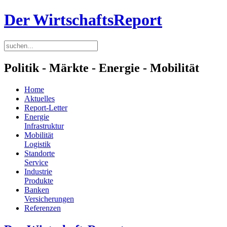
Der WirtschaftsReport
Politik - Märkte - Energie - Mobilität
Home
Aktuelles
Report-Letter
Energie
Infrastruktur
Mobilität
Logistik
Standorte
Service
Industrie
Produkte
Banken
Versicherungen
Referenzen