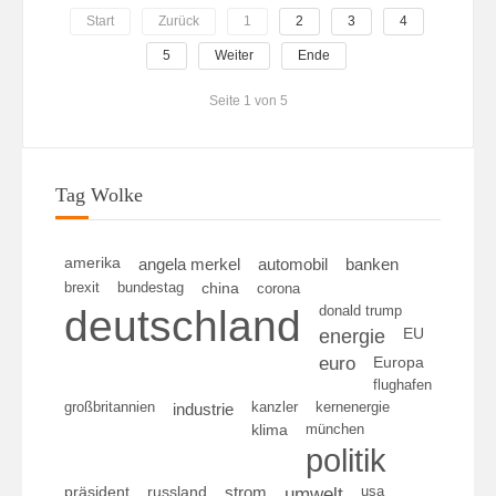
Start
Zurück
1
2
3
4
5
Weiter
Ende
Seite 1 von 5
Tag Wolke
amerika
angela merkel
automobil
banken
brexit
bundestag
china
corona
deutschland
donald trump
energie
EU
euro
Europa
flughafen
großbritannien
kanzler
kernenergie
industrie
klima
münchen
politik
umwelt
usa
präsident
russland
strom