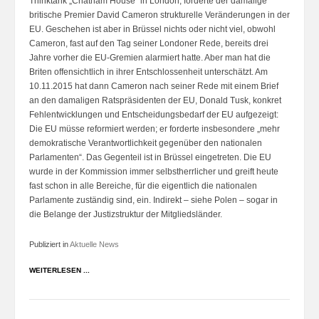
Thinktank „Chatham House“ in London, forderte der damalige
britische Premier David Cameron strukturelle Veränderungen in der
EU. Geschehen ist aber in Brüssel nichts oder nicht viel, obwohl
Cameron, fast auf den Tag seiner Londoner Rede, bereits drei
Jahre vorher die EU-Gremien alarmiert hatte. Aber man hat die
Briten offensichtlich in ihrer Entschlossenheit unterschätzt. Am
10.11.2015 hat dann Cameron nach seiner Rede mit einem Brief
an den damaligen Ratspräsidenten der EU, Donald Tusk, konkret
Fehlentwicklungen und Entscheidungsbedarf der EU aufgezeigt:
Die EU müsse reformiert werden; er forderte insbesondere „mehr
demokratische Verantwortlichkeit gegenüber den nationalen
Parlamenten“. Das Gegenteil ist in Brüssel eingetreten. Die EU
wurde in der Kommission immer selbstherrlicher und greift heute
fast schon in alle Bereiche, für die eigentlich die nationalen
Parlamente zuständig sind, ein. Indirekt – siehe Polen – sogar in
die Belange der Justizstruktur der Mitgliedsländer.
Publiziert in
Aktuelle News
WEITERLESEN ...