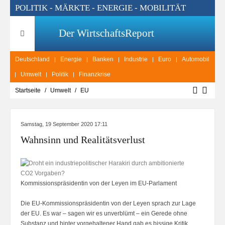
POLITIK - MÄRKTE - ENERGIE - MOBILITÄT
Der WirtschaftsReport
Deutschland
Energie
Banken
Industrie
Euro
Automobil
Umwelt
Politik
Finanzkrise
Startseite
Umwelt
EU
Samstag, 19 September 2020 17:11
Wahnsinn und Realitätsverlust
Kommissionspräsidentin von der Leyen im EU-Parlament
Die EU-Kommissionspräsidentin von der Leyen sprach zur Lage
der EU. Es war – sagen wir es unverblümt – ein Gerede ohne
Substanz und hinter vorgehaltener Hand gab es bissige Kritik