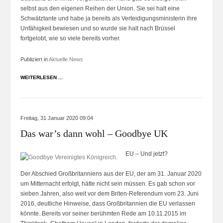
selbst aus den eigenen Reihen der Union. Sie sei halt eine
Schwätztante und habe ja bereits als Verteidigungsministerin ihre
Unfähigkeit bewiesen und so wurde sie halt nach Brüssel
fortgelobt, wie so viele bereits vorher.
Publiziert in
Aktuelle News
WEITERLESEN ...
Freitag, 31 Januar 2020 09:04
Das war’s dann wohl – Goodbye UK
EU – Und jetzt?
Der Abschied Großbritanniens aus der EU, der am 31. Januar 2020
um Mitternacht erfolgt, hätte nicht sein müssen. Es gab schon vor
sieben Jahren, also weit vor dem Briten-Referendum vom 23. Juni
2016, deutliche Hinweise, dass Großbritannien die EU verlassen
könnte. Bereits vor seiner berühmten Rede am 10.11.2015 im