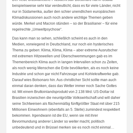
beispielsweise sehr klar verdeutlicht, dass es für viele Länder, nicht
nur in Südamerika, außer den schier unendlichen europäischen
Klimadiskussionen auch noch andere wichtige Themen geben
würde. Merkel und Macron stünden – so der Brasilianer – für eine
regelrechte „Umweltpsychose“.
Das kann man so sehen, schließlich scheint es auch in den
Medien, vorwiegend in Deutschland, nur noch ein hysterisches
Thema zu geben: Klima, Klima, Klima – aber extreme Ausrutscher
mit extremen Hitzewellen und Überschwemmungen gab es im
Themenbereich Klima auch in langen Intervallen schon zu Zeiten,
als noch wenig Menschen die Erde bevölkerten, als es noch keine
Industrie und schon gar nicht Fahrzeuge und Kohlekraftwerke gab.
Darauf wies Bolsonaro hin. Aus christlicher Sicht sollte man auch
einmal daran denken, dass das Wetter immer noch Sache Gottes
ist. Mit einem Bruttoinlandsprodukt von 2.138 Mrd. US-Dollar ist
Brasilien inzwischen die neuntgrößte Volkswirtschaft und will daher
seine Sichtweisen als flächenmäßig fünftgrößter Staat mit über 215
Millionen Einwohnern (ebenfalls an 5. Stelle) zumindest respektiert
bekommen. Irgendwann ist die EU, wenn sie mit ihrer
Bevormundung anderer Länder so weiter macht, politisch
unbedeutend und in Brüssel merken sie es noch nicht einmal…