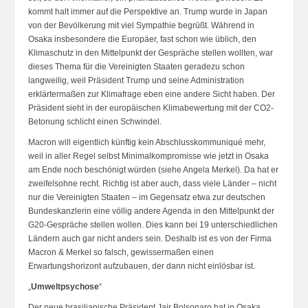
kommt halt immer auf die Perspektive an. Trump wurde in Japan
von der Bevölkerung mit viel Sympathie begrüßt. Während in
Osaka insbesondere die Europäer, fast schon wie üblich, den
Klimaschutz in den Mittelpunkt der Gespräche stellen wollten, war
dieses Thema für die Vereinigten Staaten geradezu schon
langweilig, weil Präsident Trump und seine Administration
erklärtermaßen zur Klimafrage eben eine andere Sicht haben. Der
Präsident sieht in der europäischen Klimabewertung mit der CO2-
Betonung schlicht einen Schwindel.
Macron will eigentlich künftig kein Abschlusskommuniqué mehr,
weil in aller Regel selbst Minimalkompromisse wie jetzt in Osaka
am Ende noch beschönigt würden (siehe Angela Merkel). Da hat er
zweifelsohne recht. Richtig ist aber auch, dass viele Länder – nicht
nur die Vereinigten Staaten – im Gegensatz etwa zur deutschen
Bundeskanzlerin eine völlig andere Agenda in den Mittelpunkt der
G20-Gespräche stellen wollen. Dies kann bei 19 unterschiedlichen
Ländern auch gar nicht anders sein. Deshalb ist es von der Firma
Macron & Merkel so falsch, gewissermaßen einen
Erwartungshorizont aufzubauen, der dann nicht einlösbar ist.
„
Umweltpsychose
“
Der neue brasilianische Präsident Jair Bolsonaro hat in Osaka