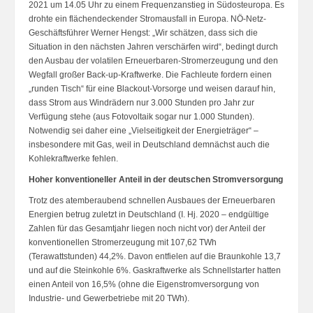
2021 um 14.05 Uhr zu einem Frequenzanstieg in Südosteuropa. Es
drohte ein flächendeckender Stromausfall in Europa. NÖ-Netz-
Geschäftsführer Werner Hengst: „Wir schätzen, dass sich die
Situation in den nächsten Jahren verschärfen wird“, bedingt durch
den Ausbau der volatilen Erneuerbaren-Stromerzeugung und den
Wegfall großer Back-up-Kraftwerke. Die Fachleute fordern einen
„runden Tisch“ für eine Blackout-Vorsorge und weisen darauf hin,
dass Strom aus Windrädern nur 3.000 Stunden pro Jahr zur
Verfügung stehe (aus Fotovoltaik sogar nur 1.000 Stunden).
Notwendig sei daher eine „Vielseitigkeit der Energieträger“ –
insbesondere mit Gas, weil in Deutschland demnächst auch die
Kohlekraftwerke fehlen.
Hoher konventioneller Anteil in der deutschen Stromversorgung
Trotz des atemberaubend schnellen Ausbaues der Erneuerbaren
Energien betrug zuletzt in Deutschland (I. Hj. 2020 – endgültige
Zahlen für das Gesamtjahr liegen noch nicht vor) der Anteil der
konventionellen Stromerzeugung mit 107,62 TWh
(Terawattstunden) 44,2%. Davon entfielen auf die Braunkohle 13,7
und auf die Steinkohle 6%. Gaskraftwerke als Schnellstarter hatten
einen Anteil von 16,5% (ohne die Eigenstromversorgung von
Industrie- und Gewerbetriebe mit 20 TWh).