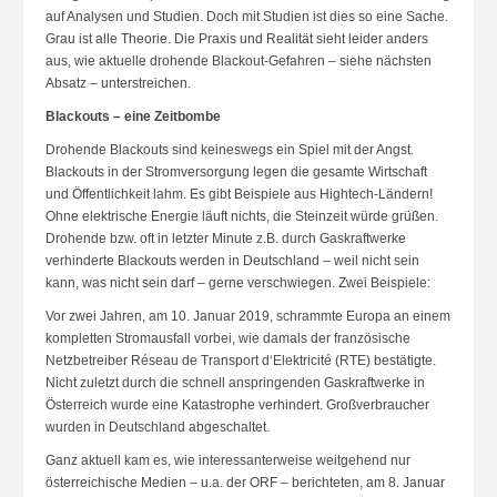
auf Analysen und Studien. Doch mit Studien ist dies so eine Sache.
Grau ist alle Theorie. Die Praxis und Realität sieht leider anders
aus, wie aktuelle drohende Blackout-Gefahren – siehe nächsten
Absatz – unterstreichen.
Blackouts – eine Zeitbombe
Drohende Blackouts sind keineswegs ein Spiel mit der Angst.
Blackouts in der Stromversorgung legen die gesamte Wirtschaft
und Öffentlichkeit lahm. Es gibt Beispiele aus Hightech-Ländern!
Ohne elektrische Energie läuft nichts, die Steinzeit würde grüßen.
Drohende bzw. oft in letzter Minute z.B. durch Gaskraftwerke
verhinderte Blackouts werden in Deutschland – weil nicht sein
kann, was nicht sein darf – gerne verschwiegen. Zwei Beispiele:
Vor zwei Jahren, am 10. Januar 2019, schrammte Europa an einem
kompletten Stromausfall vorbei, wie damals der französische
Netzbetreiber Réseau de Transport d‘Elektricité (RTE) bestätigte.
Nicht zuletzt durch die schnell anspringenden Gaskraftwerke in
Österreich wurde eine Katastrophe verhindert. Großverbraucher
wurden in Deutschland abgeschaltet.
Ganz aktuell kam es, wie interessanterweise weitgehend nur
österreichische Medien – u.a. der ORF – berichteten, am 8. Januar