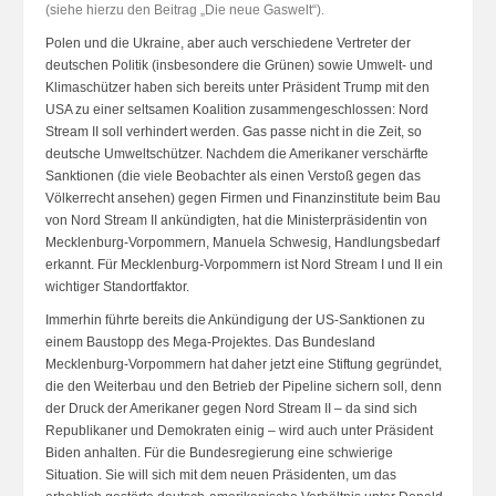
(siehe hierzu den Beitrag „Die neue Gaswelt“).
Polen und die Ukraine, aber auch verschiedene Vertreter der
deutschen Politik (insbesondere die Grünen) sowie Umwelt- und
Klimaschützer haben sich bereits unter Präsident Trump mit den
USA zu einer seltsamen Koalition zusammengeschlossen: Nord
Stream II soll verhindert werden. Gas passe nicht in die Zeit, so
deutsche Umweltschützer. Nachdem die Amerikaner verschärfte
Sanktionen (die viele Beobachter als einen Verstoß gegen das
Völkerrecht ansehen) gegen Firmen und Finanzinstitute beim Bau
von Nord Stream II ankündigten, hat die Ministerpräsidentin von
Mecklenburg-Vorpommern, Manuela Schwesig, Handlungsbedarf
erkannt. Für Mecklenburg-Vorpommern ist Nord Stream I und II ein
wichtiger Standortfaktor.
Immerhin führte bereits die Ankündigung der US-Sanktionen zu
einem Baustopp des Mega-Projektes. Das Bundesland
Mecklenburg-Vorpommern hat daher jetzt eine Stiftung gegründet,
die den Weiterbau und den Betrieb der Pipeline sichern soll, denn
der Druck der Amerikaner gegen Nord Stream II – da sind sich
Republikaner und Demokraten einig – wird auch unter Präsident
Biden anhalten. Für die Bundesregierung eine schwierige
Situation. Sie will sich mit dem neuen Präsidenten, um das