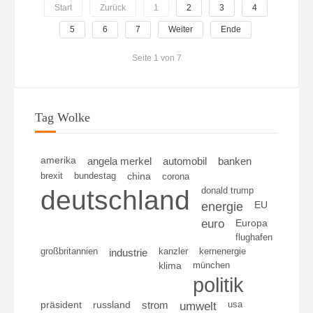
Start
Zurück
1
2
3
4
5
6
7
Weiter
Ende
Seite 1 von 7
Tag Wolke
amerika
angela merkel
automobil
banken
brexit
bundestag
china
corona
deutschland
donald trump
energie
EU
euro
Europa
flughafen
großbritannien
kanzler
kernenergie
industrie
klima
münchen
politik
umwelt
usa
präsident
russland
strom