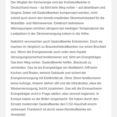
Der Wegfall der Kernenergie und der Kohlekraftwerke in
Deutschland muss – da führt kein Weg vorbei – auf absehbare und
längere Zeiten mit Gaskraftwerken kompensiert werden, nicht
zuletzt auch durch den bereits erwähnten Strommehrbedarf für die
Mobilitäts- und Wärmewende. Elektrisch betriebene
Wärmepumpen erhöhen übrigens bei niedrigen Temperaturen die
Lastspitzen in der Stromversorgung extrem in die Höhe.
Natürlich verursachen auch Gaskraftwerke Emissionen. Doch sie
machen im Vergleich zu Braunkohlekraftwerken nur einen Bruchteil
aus. Wenn die Energiewende auch unter dem Aspekt
Versorgungssicherheit funktionieren soll, führt am Energieträger
Gas kein Weg vorbei. Gaskraftwerke helfen, Blackouts zu
vermeiden. Gas ist als Energieträger ein Multitalent, hilft beim
Kochen und Braten, beheizt Gebäude und sichert die
Energieversorgung mit Elektrizität ab. Ohne Strom funktionieren
keine Aufzüge, Ampeln stehen still und die Infrastruktur, etwa die
Wasserversorgung, bricht zusammen. Gas will die Erneuerbaren
Energieträger nicht in Frage stellen, aber sinnvoll ergänzen. In
Europa haben es die Briten vorgemacht. Sie haben durch den
Einsatz modernster Gaskraftwerke den CO2-Haushalt enorm
verbessert. Frankreich ist durch seine Atomkraftwerke ein
Sonderfall.