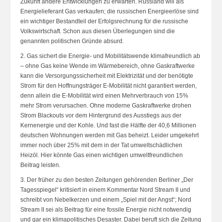
Zukunft andere Entwicklungen zu erwarten. Russland will als
Energielieferant Gas verkaufen; die russischen Energieerlöse sind
ein wichtiger Bestandteil der Erfolgsrechnung für die russische
Volkswirtschaft. Schon aus diesen Überlegungen sind die
genannten politischen Gründe absurd.
2. Gas sichert die Energie- und Mobilitätswende klimafreundlich ab
– ohne Gas keine Wende im Wärmebereich, ohne Gaskraftwerke
kann die Versorgungssicherheit mit Elektrizität und der benötigte
Strom für den Hoffnungsträger E-Mobilität nicht garantiert werden,
denn allein die E-Mobilität wird einen Mehrverbrauch von 15%
mehr Strom verursachen. Ohne moderne Gaskraftwerke drohen
Strom Blackouts vor dem Hintergrund des Ausstiegs aus der
Kernenergie und der Kohle. Und fast die Hälfte der 40,6 Millionen
deutschen Wohnungen werden mit Gas beheizt. Leider umgekehrt
immer noch über 25% mit dem in der Tat umweltschädlichen
Heizöl. Hier könnte Gas einen wichtigen umweltfreundlichen
Beitrag leisten.
3. Der früher zu den besten Zeitungen gehörenden Berliner „Der
Tagesspiegel“ kritisiert in einem Kommentar Nord Stream II und
schreibt von Nebelkerzen und einem „Spiel mit der Angst“; Nord
Stream II sei als Beitrag für eine fossile Energie nicht notwendig
und gar ein klimapolitisches Desaster. Dabei beruft sich die Zeitung