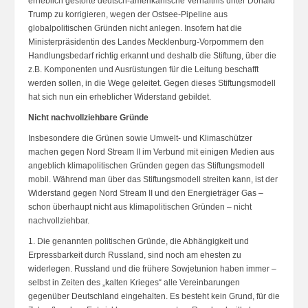
erheblich gestörte deutsch-amerikanische Verhältnis unter Donald
Trump zu korrigieren, wegen der Ostsee-Pipeline aus
globalpolitischen Gründen nicht anlegen. Insofern hat die
Ministerpräsidentin des Landes Mecklenburg-Vorpommern den
Handlungsbedarf richtig erkannt und deshalb die Stiftung, über die
z.B. Komponenten und Ausrüstungen für die Leitung beschafft
werden sollen, in die Wege geleitet. Gegen dieses Stiftungsmodell
hat sich nun ein erheblicher Widerstand gebildet.
Nicht nachvollziehbare Gründe
Insbesondere die Grünen sowie Umwelt- und Klimaschützer
machen gegen Nord Stream II im Verbund mit einigen Medien aus
angeblich klimapolitischen Gründen gegen das Stiftungsmodell
mobil. Während man über das Stiftungsmodell streiten kann, ist der
Widerstand gegen Nord Stream II und den Energieträger Gas –
schon überhaupt nicht aus klimapolitischen Gründen – nicht
nachvollziehbar.
1. Die genannten politischen Gründe, die Abhängigkeit und
Erpressbarkeit durch Russland, sind noch am ehesten zu
widerlegen. Russland und die frühere Sowjetunion haben immer –
selbst in Zeiten des „kalten Krieges“ alle Vereinbarungen
gegenüber Deutschland eingehalten. Es besteht kein Grund, für die