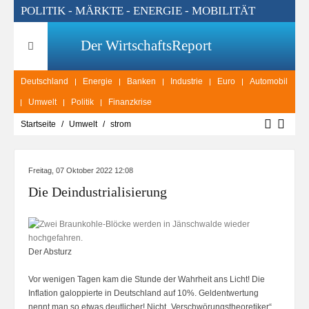
POLITIK - MÄRKTE - ENERGIE - MOBILITÄT
Der WirtschaftsReport
Deutschland
Energie
Banken
Industrie
Euro
Automobil
Umwelt
Politik
Finanzkrise
Startseite
Umwelt
strom
Freitag, 07 Oktober 2022 12:08
Die Deindustrialisierung
Der Absturz
Vor wenigen Tagen kam die Stunde der Wahrheit ans Licht! Die
Inflation galoppierte in Deutschland auf 10%. Geldentwertung
nennt man so etwas deutlicher! Nicht „Verschwörungstheoretiker“