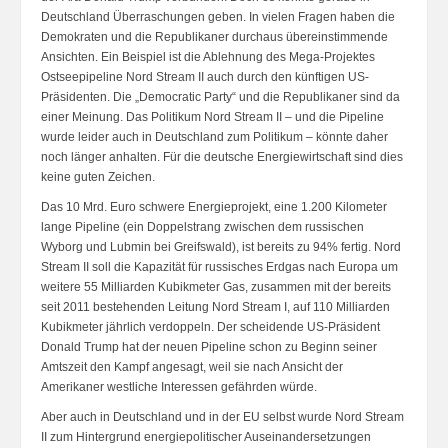
Deutschland Überraschungen geben. In vielen Fragen haben die
Demokraten und die Republikaner durchaus übereinstimmende
Ansichten. Ein Beispiel ist die Ablehnung des Mega-Projektes
Ostseepipeline Nord Stream II auch durch den künftigen US-
Präsidenten. Die „Democratic Party“ und die Republikaner sind da
einer Meinung. Das Politikum Nord Stream II – und die Pipeline
wurde leider auch in Deutschland zum Politikum – könnte daher
noch länger anhalten. Für die deutsche Energiewirtschaft sind dies
keine guten Zeichen.
Das 10 Mrd. Euro schwere Energieprojekt, eine 1.200 Kilometer
lange Pipeline (ein Doppelstrang zwischen dem russischen
Wyborg und Lubmin bei Greifswald), ist bereits zu 94% fertig. Nord
Stream II soll die Kapazität für russisches Erdgas nach Europa um
weitere 55 Milliarden Kubikmeter Gas, zusammen mit der bereits
seit 2011 bestehenden Leitung Nord Stream I, auf 110 Milliarden
Kubikmeter jährlich verdoppeln. Der scheidende US-Präsident
Donald Trump hat der neuen Pipeline schon zu Beginn seiner
Amtszeit den Kampf angesagt, weil sie nach Ansicht der
Amerikaner westliche Interessen gefährden würde.
Aber auch in Deutschland und in der EU selbst wurde Nord Stream
II zum Hintergrund energiepolitischer Auseinandersetzungen