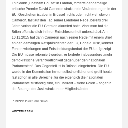
Thinktank „Chatham House“ in London, forderte der damalige
britische Premier David Cameron strukturelle Veränderungen in der
EU. Geschehen ist aber in Brüssel nichts oder nicht viel, obwohl
Cameron, fast auf den Tag seiner Londoner Rede, bereits drei
Jahre vorher die EU-Gremien alarmiert hatte. Aber man hat die
Briten offensichtlich in ihrer Entschlossenheit unterschätzt. Am
10.11.2015 hat dann Cameron nach seiner Rede mit einem Brief
an den damaligen Ratspräsidenten der EU, Donald Tusk, konkret
Fehlentwicklungen und Entscheidungsbedarf der EU aufgezeigt:
Die EU müsse reformiert werden; er forderte insbesondere „mehr
demokratische Verantwortlichkeit gegenüber den nationalen
Parlamenten“. Das Gegenteil ist in Brüssel eingetreten. Die EU
wurde in der Kommission immer selbstherrlicher und greift heute
fast schon in alle Bereiche, für die eigentlich die nationalen
Parlamente zuständig sind, ein. Indirekt – siehe Polen – sogar in
die Belange der Justizstruktur der Mitgliedsländer.
Publiziert in
Aktuelle News
WEITERLESEN ...