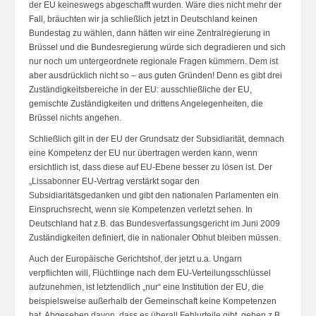
der EU keineswegs abgeschafft wurden. Wäre dies nicht mehr der
Fall, bräuchten wir ja schließlich jetzt in Deutschland keinen
Bundestag zu wählen, dann hätten wir eine Zentralregierung in
Brüssel und die Bundesregierung würde sich degradieren und sich
nur noch um untergeordnete regionale Fragen kümmern. Dem ist
aber ausdrücklich nicht so – aus guten Gründen! Denn es gibt drei
Zuständigkeitsbereiche in der EU: ausschließliche der EU,
gemischte Zuständigkeiten und drittens Angelegenheiten, die
Brüssel nichts angehen.
Schließlich gilt in der EU der Grundsatz der Subsidiarität, demnach
eine Kompetenz der EU nur übertragen werden kann, wenn
ersichtlich ist, dass diese auf EU-Ebene besser zu lösen ist. Der
„Lissabonner EU-Vertrag verstärkt sogar den
Subsidiaritätsgedanken und gibt den nationalen Parlamenten ein
Einspruchsrecht, wenn sie Kompetenzen verletzt sehen. In
Deutschland hat z.B. das Bundesverfassungsgericht im Juni 2009
Zuständigkeiten definiert, die in nationaler Obhut bleiben müssen.
Auch der Europäische Gerichtshof, der jetzt u.a. Ungarn
verpflichten will, Flüchtlinge nach dem EU-Verteilungsschlüssel
aufzunehmen, ist letztendlich „nur“ eine Institution der EU, die
beispielsweise außerhalb der Gemeinschaft keine Kompetenzen
hat. Abgesehen davon, dass es überall Fehlurteile gibt, geben z.B.