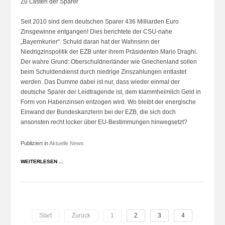
Zu Lasten der Sparer
Seit 2010 sind dem deutschen Sparer 436 Milliarden Euro
Zinsgewinne entgangen! Dies berichtete der CSU-nahe
„Bayernkurier“. Schuld daran hat der Wahnsinn der
Niedrigzinspolitik der EZB unter ihrem Präsidenten Mario Draghi.
Der wahre Grund: Oberschuldnerländer wie Griechenland sollen
beim Schuldendienst durch niedrige Zinszahlungen entlastet
werden. Das Dumme dabei ist nur, dass wieder einmal der
deutsche Sparer der Leidtragende ist, dem klammheimlich Geld in
Form von Habenzinsen entzogen wird. Wo bleibt der energische
Einwand der Bundeskanzlerin bei der EZB, die sich doch
ansonsten recht locker über EU-Bestimmungen hinwegsetzt?
Publiziert in
Aktuelle News
WEITERLESEN ...
Start
Zurück
1
2
3
4