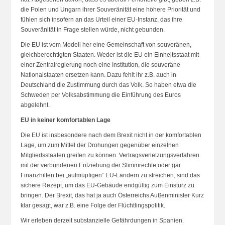
die Polen und Ungarn ihrer Souveränität eine höhere Priorität und
fühlen sich insofern an das Urteil einer EU-Instanz, das ihre
Souveränität in Frage stellen würde, nicht gebunden.
Die EU ist vom Modell her eine Gemeinschaft von souveränen,
gleichberechtigten Staaten. Weder ist die EU ein Einheitsstaat mit
einer Zentralregierung noch eine Institution, die souveräne
Nationalstaaten ersetzen kann. Dazu fehlt ihr z.B. auch in
Deutschland die Zustimmung durch das Volk. So haben etwa die
Schweden per Volksabstimmung die Einführung des Euros
abgelehnt.
EU in keiner komfortablen Lage
Die EU ist insbesondere nach dem Brexit nicht in der komfortablen
Lage, um zum Mittel der Drohungen gegenüber einzelnen
Mitgliedsstaaten greifen zu können. Vertragsverletzungsverfahren
mit der verbundenen Entziehung der Stimmrechte oder gar
Finanzhilfen bei „aufmüpfigen“ EU-Ländern zu streichen, sind das
sichere Rezept, um das EU-Gebäude endgültig zum Einsturz zu
bringen. Der Brexit, das hat ja auch Österreichs Außenminister Kurz
klar gesagt, war z.B. eine Folge der Flüchtlingspolitik.
Wir erleben derzeit substanzielle Gefährdungen in Spanien.