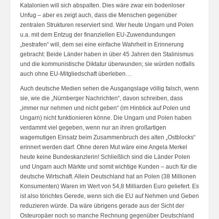
Katalonien will sich abspalten. Dies wäre zwar ein bodenloser
Unfug – aber es zeigt auch, dass die Menschen gegenüber
zentralen Strukturen reserviert sind. Wer heute Ungarn und Polen
u.a. mit dem Entzug der finanziellen EU-Zuwendundungen
„bestrafen“ will, dem sei eine einfache Wahrheit in Erinnerung
gebracht: Beide Länder haben in über 45 Jahren den Stalinismus
und die kommunistische Diktatur überwunden; sie würden notfalls
auch ohne EU-Mitgliedschaft überleben…
Auch deutsche Medien sehen die Ausgangslage völlig falsch, wenn
sie, wie die „Nürnberger Nachrichten“, davon schreiben, dass
„immer nur nehmen und nicht geben“ (im Hinblick auf Polen und
Ungarn) nicht funktionieren könne. Die Ungarn und Polen haben
verdammt viel gegeben, wenn nur an ihren großartigen
wagemutigen Einsatz beim Zusammenbruch des alten „Ostblocks“
erinnert werden darf. Ohne deren Mut wäre eine Angela Merkel
heute keine Bundeskanzlerin! Schließlich sind die Länder Polen
und Ungarn auch Märkte und somit wichtige Kunden – auch für die
deutsche Wirtschaft. Allein Deutschland hat an Polen (38 Millionen
Konsumenten) Waren im Wert von 54,8 Milliarden Euro geliefert. Es
ist also törichtes Gerede, wenn sich die EU auf Nehmen und Geben
reduzieren würde. Da wäre übrigens gerade aus der Sicht der
Osteuropäer noch so manche Rechnung gegenüber Deutschland