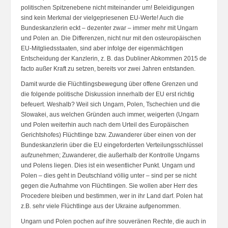
politischen Spitzenebene nicht miteinander um! Beleidigungen
sind kein Merkmal der vielgepriesenen EU-Werte! Auch die
Bundeskanzlerin eckt – dezenter zwar – immer mehr mit Ungarn
und Polen an. Die Differenzen, nicht nur mit den osteuropäischen
EU-Mitgliedsstaaten, sind aber infolge der eigenmächtigen
Entscheidung der Kanzlerin, z. B. das Dubliner Abkommen 2015 de
facto außer Kraft zu setzen, bereits vor zwei Jahren entstanden.
Damit wurde die Flüchtlingsbewegung über offene Grenzen und
die folgende politische Diskussion innerhalb der EU erst richtig
befeuert. Weshalb? Weil sich Ungarn, Polen, Tschechien und die
Slowakei, aus welchen Gründen auch immer, weigerten (Ungarn
und Polen weiterhin auch nach dem Urteil des Europäischen
Gerichtshofes) Flüchtlinge bzw. Zuwanderer über einen von der
Bundeskanzlerin über die EU eingeforderten Verteilungsschlüssel
aufzunehmen; Zuwanderer, die außerhalb der Kontrolle Ungarns
und Polens liegen. Dies ist ein wesentlicher Punkt. Ungarn und
Polen – dies geht in Deutschland völlig unter – sind per se nicht
gegen die Aufnahme von Flüchtlingen. Sie wollen aber Herr des
Procedere bleiben und bestimmen, wer in ihr Land darf. Polen hat
z.B. sehr viele Flüchtlinge aus der Ukraine aufgenommen.
Ungarn und Polen pochen auf ihre souveränen Rechte, die auch in