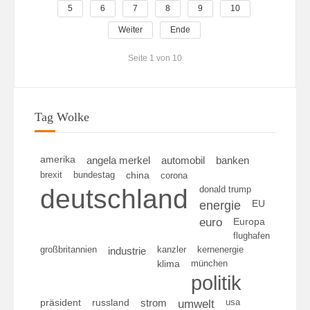
5
6
7
8
9
10
Weiter
Ende
Seite 1 von 10
Tag Wolke
amerika
angela merkel
automobil
banken
brexit
bundestag
china
corona
deutschland
donald trump
energie
EU
euro
Europa
flughafen
großbritannien
kanzler
kernenergie
industrie
klima
münchen
politik
umwelt
usa
präsident
russland
strom