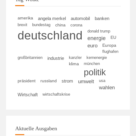
amerika
angela merkel
automobil
banken
brexit
bundestag
china
corona
deutschland
donald trump
energie
EU
euro
Europa
flughafen
großbritannien
kanzler
kernenergie
industrie
klima
münchen
politik
umwelt
usa
präsident
russland
strom
wahlen
wirtschaftskrise
Wirtschaft
Aktuelle Ausgaben