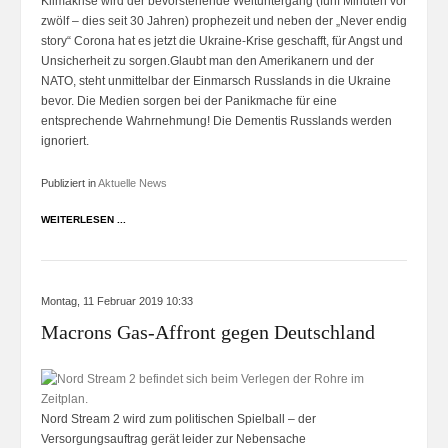
Klimakrise wird der bevorstehende Weltuntergang (fünf Minuten vor
zwölf – dies seit 30 Jahren) prophezeit und neben der „Never endig
story“ Corona hat es jetzt die Ukraine-Krise geschafft, für Angst und
Unsicherheit zu sorgen.Glaubt man den Amerikanern und der
NATO, steht unmittelbar der Einmarsch Russlands in die Ukraine
bevor. Die Medien sorgen bei der Panikmache für eine
entsprechende Wahrnehmung! Die Dementis Russlands werden
ignoriert.
Publiziert in
Aktuelle News
WEITERLESEN ...
Montag, 11 Februar 2019 10:33
Macrons Gas-Affront gegen Deutschland
Nord Stream 2 wird zum politischen Spielball – der
Versorgungsauftrag gerät leider zur Nebensache