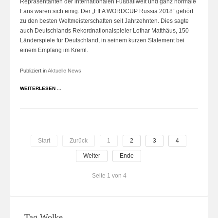
Repräsentanten der internationalen Fußballwelt und ganz normale
Fans waren sich einig: Der „FIFA WORDCUP Russia 2018“ gehört
zu den besten Weltmeisterschaften seit Jahrzehnten. Dies sagte
auch Deutschlands Rekordnationalspieler Lothar Matthäus, 150
Länderspiele für Deutschland, in seinem kurzen Statement bei
einem Empfang im Kreml.
Publiziert in
Aktuelle News
WEITERLESEN ...
Start
Zurück
1
2
3
4
Weiter
Ende
Seite 1 von 4
Tag Wolke