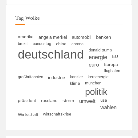
Tag Wolke
amerika
angela merkel
automobil
banken
brexit
bundestag
china
corona
deutschland
donald trump
energie
EU
euro
Europa
flughafen
großbritannien
kanzler
kernenergie
industrie
klima
münchen
politik
umwelt
usa
präsident
russland
strom
wahlen
wirtschaftskrise
Wirtschaft