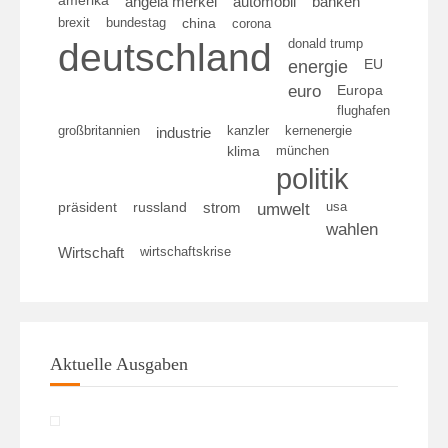
amerika
angela merkel
automobil
banken
brexit
bundestag
china
corona
deutschland
donald trump
energie
EU
euro
Europa
flughafen
großbritannien
kanzler
kernenergie
industrie
klima
münchen
politik
umwelt
usa
präsident
russland
strom
wahlen
wirtschaftskrise
Wirtschaft
Aktuelle Ausgaben