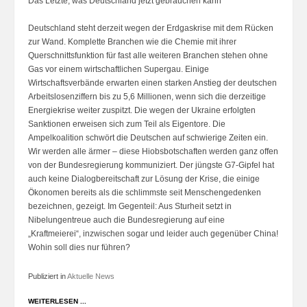
Das Letzte, was Deutschland jetzt gebrauchen kann
Deutschland steht derzeit wegen der Erdgaskrise mit dem Rücken
zur Wand. Komplette Branchen wie die Chemie mit ihrer
Querschnittsfunktion für fast alle weiteren Branchen stehen ohne
Gas vor einem wirtschaftlichen Supergau. Einige
Wirtschaftsverbände erwarten einen starken Anstieg der deutschen
Arbeitslosenziffern bis zu 5,6 Millionen, wenn sich die derzeitige
Energiekrise weiter zuspitzt. Die wegen der Ukraine erfolgten
Sanktionen erweisen sich zum Teil als Eigentore. Die
Ampelkoalition schwört die Deutschen auf schwierige Zeiten ein.
Wir werden alle ärmer – diese Hiobsbotschaften werden ganz offen
von der Bundesregierung kommuniziert. Der jüngste G7-Gipfel hat
auch keine Dialogbereitschaft zur Lösung der Krise, die einige
Ökonomen bereits als die schlimmste seit Menschengedenken
bezeichnen, gezeigt. Im Gegenteil: Aus Sturheit setzt in
Nibelungentreue auch die Bundesregierung auf eine
„Kraftmeierei“, inzwischen sogar und leider auch gegenüber China!
Wohin soll dies nur führen?
Publiziert in
Aktuelle News
WEITERLESEN ...