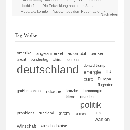
Hochtief:
Die Entwicklung nach dem Sturz
Mubaraks könnte in Ägypten aus dem Ruder laufen: »
Nach oben
Tag Wolke
amerika
angela merkel
automobil
banken
brexit
bundestag
china
corona
deutschland
donald trump
energie
EU
euro
Europa
flughafen
großbritannien
kanzler
kernenergie
industrie
klima
münchen
politik
umwelt
usa
präsident
russland
strom
wahlen
wirtschaftskrise
Wirtschaft