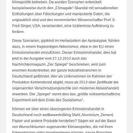
Klimapolitik betrieben. Da wurden Szenarien entwickelt,
beispielsweise durch den „Climagate“-Skandal mit sensationellen
Enthüllungen über Fälschungen und manipulierte Daten, die
unglaublich sind und den renommierten Wissenschaftler Prof. S.
Fred Singer, USA, veranlassten, eine lücklenlose Aufklärung zu
fordern.
Diese Szenarien, gipfelnd im Herbeizetern der Apokalypse, führten
dazu, in einem fragwürdigen Aktionismus, etwa in der EU einen
Emissionshandel einzuführen. Dieser Emissionshandel, dies hat
jetzt in der Ausgabe vom 27.12.2010 auch das
Nachrichtenmagazin „Der Spiegel“ beschrieben, wird zum
enormen Kostentreiber, der ganze Industriebranchen in
Deutschland gefährdet. Wer als Unternehmen im Rahmen der
Produktion Kohlendioxid abgibt, muss ab 2013 über Zertifikate die
sogenannten Verschmutzungsrechte (ein moderner Ablasshandel)
erwerben. Der „Spiegel“ nennt dies das „größte volkswirtschaftliche
Experiment seit dem Ende des Sozialismus“.
Können wir über einen überzogenen Emissionshandel in
Deutschland noch wettbewerbsfähig Stahl, Aluminium, Zement,
Papier und andere Produkte herstellen? Sägen wir auf der Basis
von Wunschträumen sogenannter Klimaexperten, die mit ihren
Erkenntnissen völlig danebenliegen können, ganze Branchen