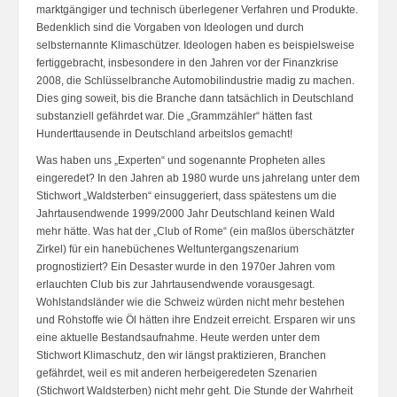
marktgängiger und technisch überlegener Verfahren und Produkte.
Bedenklich sind die Vorgaben von Ideologen und durch
selbsternannte Klimaschützer. Ideologen haben es beispielsweise
fertiggebracht, insbesondere in den Jahren vor der Finanzkrise
2008, die Schlüsselbranche Automobilindustrie madig zu machen.
Dies ging soweit, bis die Branche dann tatsächlich in Deutschland
substanziell gefährdet war. Die „Grammzähler“ hätten fast
Hunderttausende in Deutschland arbeitslos gemacht!
Was haben uns „Experten“ und sogenannte Propheten alles
eingeredet? In den Jahren ab 1980 wurde uns jahrelang unter dem
Stichwort „Waldsterben“ einsuggeriert, dass spätestens um die
Jahrtausendwende 1999/2000 Jahr Deutschland keinen Wald
mehr hätte. Was hat der „Club of Rome“ (ein maßlos überschätzter
Zirkel) für ein hanebüchenes Weltuntergangszenarium
prognostiziert? Ein Desaster wurde in den 1970er Jahren vom
erlauchten Club bis zur Jahrtausendwende vorausgesagt.
Wohlstandsländer wie die Schweiz würden nicht mehr bestehen
und Rohstoffe wie Öl hätten ihre Endzeit erreicht. Ersparen wir uns
eine aktuelle Bestandsaufnahme. Heute werden unter dem
Stichwort Klimaschutz, den wir längst praktizieren, Branchen
gefährdet, weil es mit anderen herbeigeredeten Szenarien
(Stichwort Waldsterben) nicht mehr geht. Die Stunde der Wahrheit