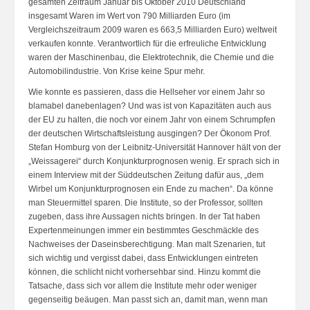
gesamten Zeitraum Januar bis Oktober 2010 Deutschland
insgesamt Waren im Wert von 790 Milliarden Euro (im
Vergleichszeitraum 2009 waren es 663,5 Milliarden Euro) weltweit
verkaufen konnte. Verantwortlich für die erfreuliche Entwicklung
waren der Maschinenbau, die Elektrotechnik, die Chemie und die
Automobilindustrie. Von Krise keine Spur mehr.
Wie konnte es passieren, dass die Hellseher vor einem Jahr so
blamabel danebenlagen? Und was ist von Kapazitäten auch aus
der EU zu halten, die noch vor einem Jahr von einem Schrumpfen
der deutschen Wirtschaftsleistung ausgingen? Der Ökonom Prof.
Stefan Homburg von der Leibnitz-Universität Hannover hält von der
„Weissagerei“ durch Konjunkturprognosen wenig. Er sprach sich in
einem Interview mit der Süddeutschen Zeitung dafür aus, „dem
Wirbel um Konjunkturprognosen ein Ende zu machen“. Da könne
man Steuermittel sparen. Die Institute, so der Professor, sollten
zugeben, dass ihre Aussagen nichts bringen. In der Tat haben
Expertenmeinungen immer ein bestimmtes Geschmäckle des
Nachweises der Daseinsberechtigung. Man malt Szenarien, tut
sich wichtig und vergisst dabei, dass Entwicklungen eintreten
können, die schlicht nicht vorhersehbar sind. Hinzu kommt die
Tatsache, dass sich vor allem die Institute mehr oder weniger
gegenseitig beäugen. Man passt sich an, damit man, wenn man