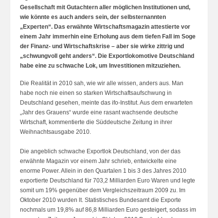
Gesellschaft mit Gutachtern aller möglichen Institutionen und,
wie könnte es auch anders sein, der selbsternannten
„Experten“. Das erwähnte Wirtschaftsmagazin attestierte vor
einem Jahr immerhin eine Erholung aus dem tiefen Fall im Soge
der Finanz- und Wirtschaftskrise – aber sie wirke zittrig und
„schwungvoll geht anders“. Die Exportlokomotive Deutschland
habe eine zu schwache Lok, um Investitionen mitzuziehen.
Die Realität in 2010 sah, wie wir alle wissen, anders aus. Man
habe noch nie einen so starken Wirtschaftsaufschwung in
Deutschland gesehen, meinte das ifo-Institut. Aus dem erwarteten
„Jahr des Grauens“ wurde eine rasant wachsende deutsche
Wirtschaft, kommentierte die Süddeutsche Zeitung in ihrer
Weihnachtsausgabe 2010.
Die angeblich schwache Exportlok Deutschland, von der das
erwähnte Magazin vor einem Jahr schrieb, entwickelte eine
enorme Power. Allein in den Quartalen 1 bis 3 des Jahres 2010
exportierte Deutschland für 703,2 Milliarden Euro Waren und legte
somit um 19% gegenüber dem Vergleichszeitraum 2009 zu. Im
Oktober 2010 wurden lt. Statistisches Bundesamt die Exporte
nochmals um 19,8% auf 86,8 Milliarden Euro gesteigert, sodass im