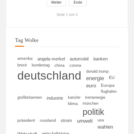
Weiter
Ende
Seite 1 von 3
Tag Wolke
amerika
angela merkel
automobil
banken
brexit
bundestag
china
corona
deutschland
donald trump
energie
EU
euro
Europa
flughafen
großbritannien
kanzler
kernenergie
industrie
klima
münchen
politik
umwelt
usa
präsident
russland
strom
wahlen
wirtschaftskrise